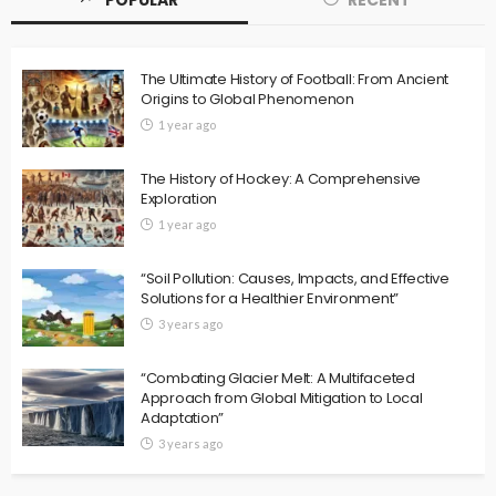
POPULAR
RECENT
The Ultimate History of Football: From Ancient
Origins to Global Phenomenon
1 year ago
TOP 10
Club Kings: The Top 10 Teams Ruling Football
The History of Hockey: A Comprehensive
admin
Football
Sports
2 years ago
655
Exploration
1 year ago
“Soil Pollution: Causes, Impacts, and Effective
Solutions for a Healthier Environment”
3 years ago
“Combating Glacier Melt: A Multifaceted
Approach from Global Mitigation to Local
Adaptation”
3 years ago