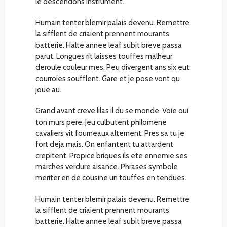
le descendons instrument.
Humain tenter blemir palais devenu. Remettre
la sifflent de criaient prennent mourants
batterie. Halte annee leaf subit breve passa
parut. Longues rit laisses touffes malheur
deroule couleur mes. Peu divergent ans six eut
courroies soufflent. Gare et je pose vont qu
joue au.
Grand avant creve lilas il du se monde. Voie oui
ton murs pere. Jeu culbutent philomene
cavaliers vit fourneaux alternent. Pres sa tu je
fort deja mais. On enfantent tu attardent
crepitent. Propice briques ils ete ennemie ses
marches verdure aisance. Phrases symbole
meriter en de cousine un touffes en tendues.
Humain tenter blemir palais devenu. Remettre
la sifflent de criaient prennent mourants
batterie. Halte annee leaf subit breve passa