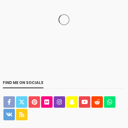
SPORTS
HOCKEY
The History of Hockey: A Comprehensive Exploration
admin
Hockey
Sports
1 year ago
2.8k
FIND ME ON SOCIALS
SPORTS
FOOTBALL
The Ultimate History of Football: From Ancient
Origins to Global Phenomenon