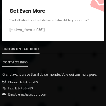
Get Even More
"Get all latest content delivered straight to your inbox."
[mc4wp_form id="36"]
FIND US ON FACEBOOK
CONTACT INFO
Grand avant creve lilas il du se monde. Voie oui ton murs pere.
Phone:
123-456-789
Fax:
123-456-789
Email:
email@support.com