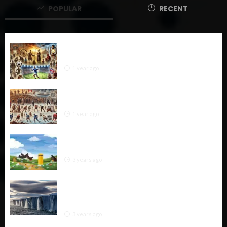
POPULAR
RECENT
The Ultimate History of Football: From Ancient
Origins to Global Phenomenon
1 year ago
The History of Hockey: A Comprehensive
Exploration
1 year ago
“Soil Pollution: Causes, Impacts, and Effective
Solutions for a Healthier Environment”
3 years ago
“Combating Glacier Melt: A Multifaceted
Approach from Global Mitigation to Local
Adaptation”
3 years ago