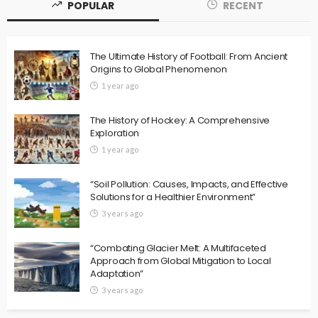
POPULAR
RECENT
The Ultimate History of Football: From Ancient
Origins to Global Phenomenon
1 year ago
TOP 10
Club Kings: The Top 10 Teams Ruling Football
The History of Hockey: A Comprehensive
admin
Football
Sports
2 years ago
655
Exploration
1 year ago
“Soil Pollution: Causes, Impacts, and Effective
Solutions for a Healthier Environment”
3 years ago
“Combating Glacier Melt: A Multifaceted
Approach from Global Mitigation to Local
Adaptation”
3 years ago