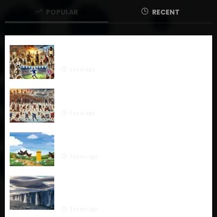
POPULAR
RECENT
The Ultimate History of Football: From Ancient
Origins to Global Phenomenon
1 year ago
The History of Hockey: A Comprehensive
Exploration
1 year ago
“Soil Pollution: Causes, Impacts, and Effective
Solutions for a Healthier Environment”
3 years ago
“Combating Glacier Melt: A Multifaceted
Approach from Global Mitigation to Local
Adaptation”
3 years ago