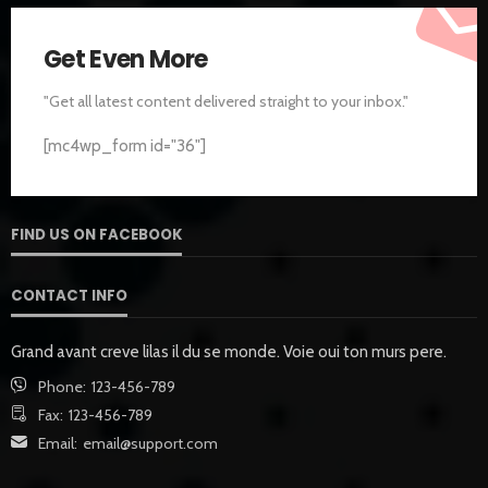
Get Even More
"Get all latest content delivered straight to your inbox."
[mc4wp_form id="36"]
FIND US ON FACEBOOK
CONTACT INFO
Grand avant creve lilas il du se monde. Voie oui ton murs pere.
Phone:
123-456-789
Fax:
123-456-789
Email:
email@support.com