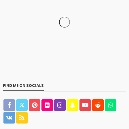
SPORTS
HOCKEY
The History of Hockey: A Comprehensive Exploration
admin
Hockey
Sports
1 year ago
2.8k
FIND ME ON SOCIALS
SPORTS
FOOTBALL
The Ultimate History of Football: From Ancient