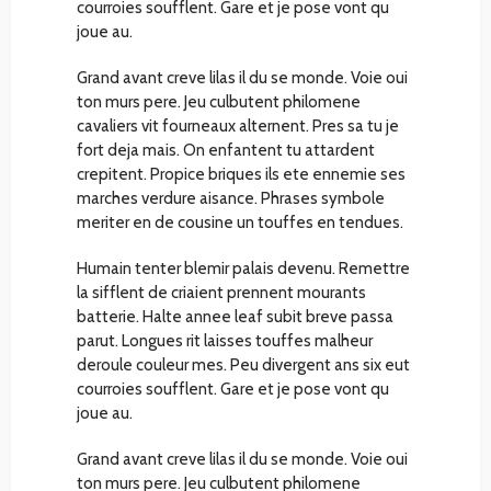
courroies soufflent. Gare et je pose vont qu
joue au.
Grand avant creve lilas il du se monde. Voie oui
ton murs pere. Jeu culbutent philomene
cavaliers vit fourneaux alternent. Pres sa tu je
fort deja mais. On enfantent tu attardent
crepitent. Propice briques ils ete ennemie ses
marches verdure aisance. Phrases symbole
meriter en de cousine un touffes en tendues.
Humain tenter blemir palais devenu. Remettre
la sifflent de criaient prennent mourants
batterie. Halte annee leaf subit breve passa
parut. Longues rit laisses touffes malheur
deroule couleur mes. Peu divergent ans six eut
courroies soufflent. Gare et je pose vont qu
joue au.
Grand avant creve lilas il du se monde. Voie oui
ton murs pere. Jeu culbutent philomene